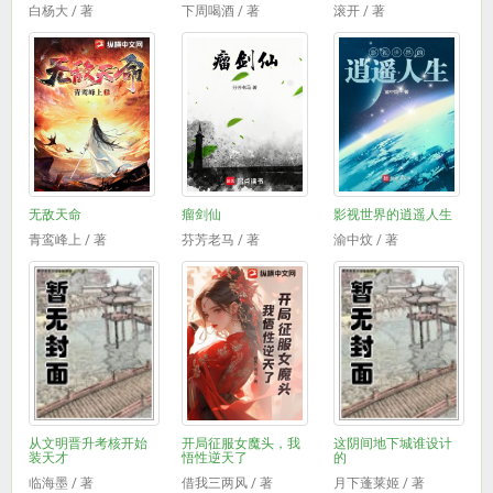
白杨大 / 著
下周喝酒 / 著
滚开 / 著
无敌天命
瘤剑仙
影视世界的逍遥人生
青鸾峰上 / 著
芬芳老马 / 著
渝中炆 / 著
从文明晋升考核开始
开局征服女魔头，我
这阴间地下城谁设计
装天才
悟性逆天了
的
临海墨 / 著
借我三两风 / 著
月下蓬莱姬 / 著