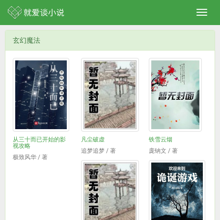
玄幻魔法
从三十而已开始的影
凡尘破虚
铁雪云烟
视攻略
追梦追梦 / 著
庞钠文 / 著
极致风华 / 著