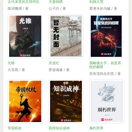
古代末世的文弱书生
天唐锦绣
剑烛大荒
陈词懒调 / 著
公子許 / 著
爱潜水的乌贼 / 著
光锥
灵道纪
我略微出手，就是系
统的极限
大瓜熊 / 著
梦迹魂缘 / 著
忽有清风化剑意 / 著
帝国权杖
我用知识成神
腐朽世界