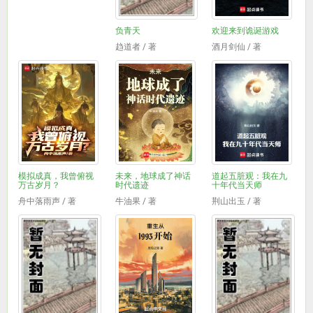
负青天
欢迎来到诡诞游戏
趋道者 / 著
酒月剑仙 / 著
模拟成真，我曾俯视
未来，地球成了神话
道起五脏观：我在九
万古岁月？
时代遗迹
十年代当天师
舟中落雨声 / 著
牛油果 / 著
荆山出玉 / 著