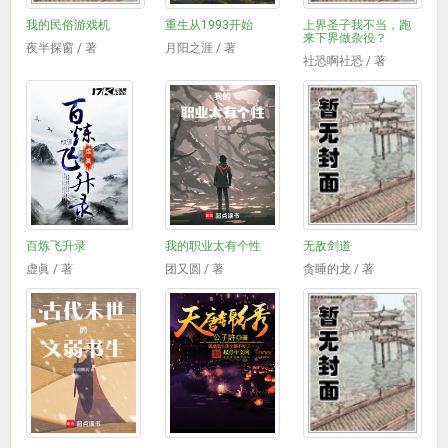
我的民俗游戏机
重生从1993开始
上界圣子我不当，跑
来下界做杂役？
夜半探窗 / 著
月阳之涯 / 著
社恐啊社恐 / 著
百炼飞升录
我的职业太有个性
无敌剑道
虚眞 / 著
团又圆 / 著
贪睡的龙 / 著