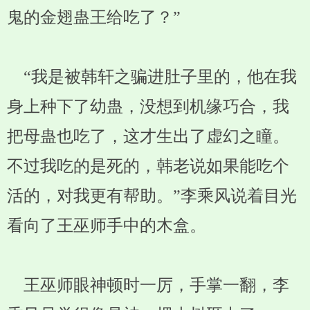
鬼的金翅蛊王给吃了？”
“我是被韩轩之骗进肚子里的，他在我
身上种下了幼蛊，没想到机缘巧合，我
把母蛊也吃了，这才生出了虚幻之瞳。
不过我吃的是死的，韩老说如果能吃个
活的，对我更有帮助。”李乘风说着目光
看向了王巫师手中的木盒。
王巫师眼神顿时一厉，手掌一翻，李