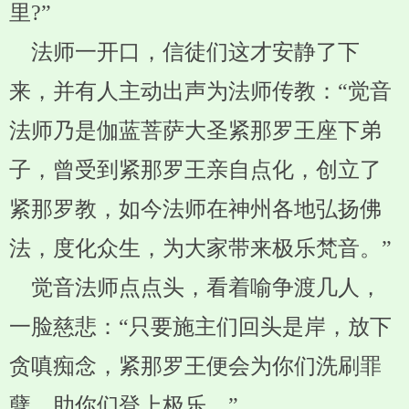
里?”
法师一开口，信徒们这才安静了下
来，并有人主动出声为法师传教：“觉音
法师乃是伽蓝菩萨大圣紧那罗王座下弟
子，曾受到紧那罗王亲自点化，创立了
紧那罗教，如今法师在神州各地弘扬佛
法，度化众生，为大家带来极乐梵音。”
觉音法师点点头，看着喻争渡几人，
一脸慈悲：“只要施主们回头是岸，放下
贪嗔痴念，紧那罗王便会为你们洗刷罪
孽，助你们登上极乐。”