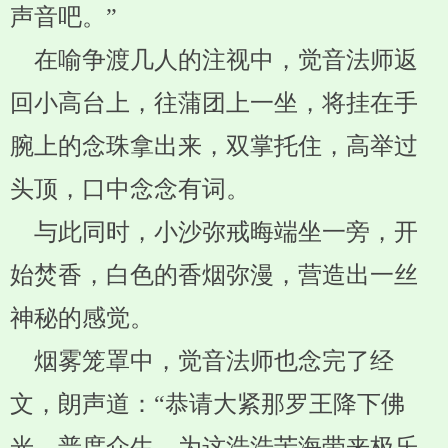
声音吧。”
在喻争渡几人的注视中，觉音法师返
回小高台上，往蒲团上一坐，将挂在手
腕上的念珠拿出来，双掌托住，高举过
头顶，口中念念有词。
与此同时，小沙弥戒晦端坐一旁，开
始焚香，白色的香烟弥漫，营造出一丝
神秘的感觉。
烟雾笼罩中，觉音法师也念完了经
文，朗声道：“恭请大紧那罗王降下佛
光，普度众生，为这浩浩苦海带来极乐