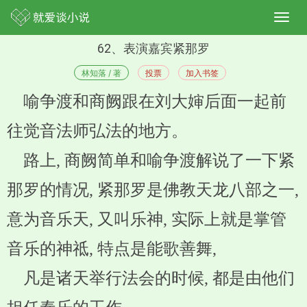
62、表演嘉宾紧那罗
林知落 / 著
投票
加入书签
喻争渡和商阙跟在刘大婶后面一起前
往觉音法师弘法的地方。
路上, 商阙简单和喻争渡解说了一下紧
那罗的情况, 紧那罗是佛教天龙八部之一,
意为音乐天, 又叫乐神, 实际上就是掌管
音乐的神祗, 特点是能歌善舞,
凡是诸天举行法会的时候, 都是由他们