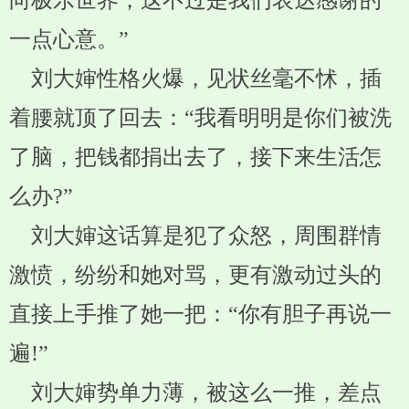
向极乐世界，这不过是我们表达感谢的
一点心意。”
刘大婶性格火爆，见状丝毫不怵，插
着腰就顶了回去：“我看明明是你们被洗
了脑，把钱都捐出去了，接下来生活怎
么办?”
刘大婶这话算是犯了众怒，周围群情
激愤，纷纷和她对骂，更有激动过头的
直接上手推了她一把：“你有胆子再说一
遍!”
刘大婶势单力薄，被这么一推，差点