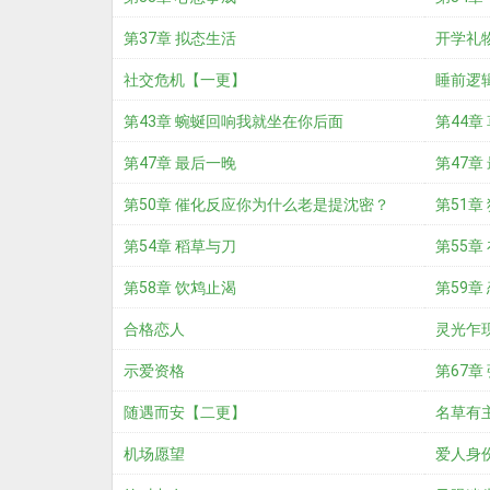
第37章 拟态生活
开学礼
社交危机【一更】
睡前逻
第43章 蜿蜒回响我就坐在你后面
第44
第47章 最后一晚
宋煜……
第47章
第50章 催化反应你为什么老是提沈密？
第51
第54章 稻草与刀
……
第55章
第58章 饮鸩止渴
第59章
合格恋人
灵光乍
示爱资格
第67章
随遇而安【二更】
名草有
机场愿望
爱人身