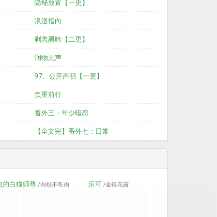
隐秘放置【一更】
浪漫指向
剥离黑暗【二更】
润物无声
97、公开声明【一更】
负重前行
番外三：年少暗恋
【全文完】番外七：日常
他的白猫师尊
乐可
/肉包不吃肉
/金银花露