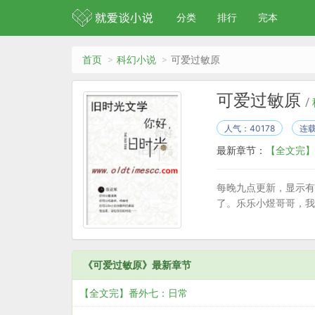
分类
排行
完本
首页
科幻小说
可爱过敏原
可爱过敏原
/
人气：40178
连
最新章节：
【全文完】
每晚九点更新，显示有
了。乐乐小煜哥哥，我
《可爱过敏原》最新章节
【全文完】番外七：日常