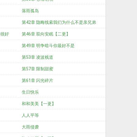
落雨孤岛
第42章 隐晦线索我们为什么不是亲兄弟
系很好
呢……
第46章 双向安眠【二更】
第49章 明争暗斗你最好不是
第53章 凌波栈道
第57章 限制甜蜜
第61章 闪光碎片
生日快乐
和和美美【一更】
人人平等
大雨侵袭