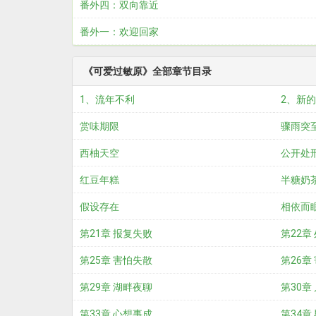
番外四：双向靠近
番外一：欢迎回家
《可爱过敏原》全部章节目录
1、流年不利
2、新
赏味期限
骤雨突
西柚天空
公开处
红豆年糕
半糖奶
假设存在
相依而
第21章 报复失败
第22章
第25章 害怕失散
第26章
第29章 湖畔夜聊
第30章
第33章 心想事成
第34章