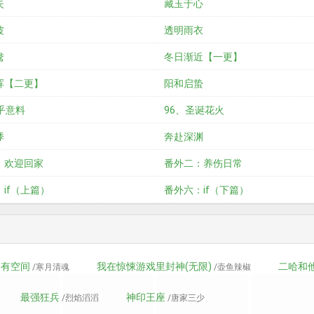
失
藏玉于心
波
透明雨衣
鸯
冬日渐近【一更】
晖【二更】
阳和启蛰
乎意料
96、圣诞花火
悸
奔赴深渊
：欢迎回家
番外二：养伤日常
if（上篇）
番外六：if（下篇）
0有空间
我在惊悚游戏里封神(无限)
二哈和
/寒月清魂
/壶鱼辣椒
最强狂兵
神印王座
/烈焰滔滔
/唐家三少