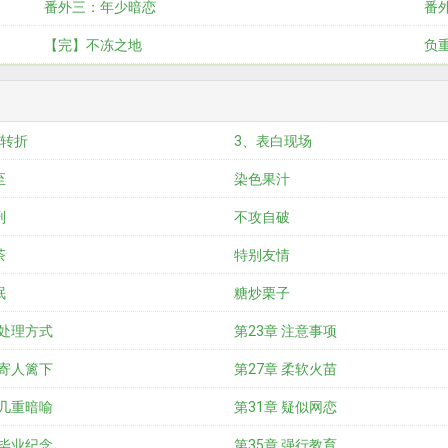
番外三：年少暗恋
番
【完】不冻之地
负
的转折
3、表白现场
至
染色果汁
刑
不攻自破
茶
特别友情
眠
糖炒栗子
 处理方式
第23章 注意事项
 寄人篱下
第27章 柔软火苗
 几重暗喻
第31章 疑似网恋
 毕业纪念
第35章 强行教育