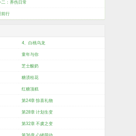
外二：养伤日常
重前行
4、白桃乌龙
童年与你
芝士酸奶
糖渍桂花
红糖顶糕
第24章 惊喜礼物
第28章 计划生变
第32章 不虞之变
第36章 心绪萌动