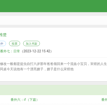
稚楚
载中
投票
加入书架
番外七：日常
（2023-12-22 15:42）
修改一般都是捉虫自打六岁那年爸爸领回来一个混血小宝贝，宋煜的人生
同桌今天说他有一个漂亮嫂子，嫂子是什么宋煜他
番外六：if（下篇）
番外