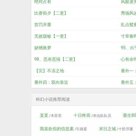
绝对占有
风眼迷
比赛前夕【二更】
秀场风
赏罚并重
乱点鸳
无效脱敏【一更】
寸草春
缺憾换梦
95、出
98、恶有恶报【二更】
心有余
【完】不冻之地
番外一
番外四：双向靠近
番外五：
科幻小说推荐阅读
某某
十日终焉
重生8
/木苏里
/杀虫队队员
我喜欢你的信息素
末日之城
/引路星
/十阶浮屠