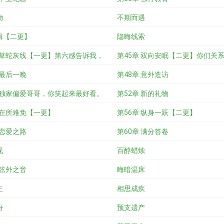
物
不期而遇
辑【二更】
隐晦线索
章 草蛇灰线【一更】第六感告诉我，
第45章 双向安眠【二更】你们关
 最后一晚
吗……
第48章 意外造访
章 独家偏爱哥哥，你笑起来最好看。
第52章 新的礼物
 在所难免【一更】
第56章 纵身一跃【二更】
 恋爱之路
第60章 满分答卷
现
百醇蜡烛
 弦外之音
晦暗温床
主
相思成疾
份
预支遗产