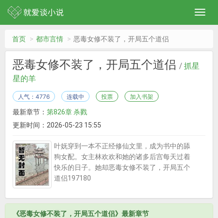
首页
都市言情
恶毒女修不装了，开局五个道侣
恶毒女修不装了，开局五个道侣
/
抓星
星的羊
人气：4776
连载中
投票
加入书架
最新章节：
第826章 杀戮
更新时间：2026-05-23 15:55
叶妩穿到一本不正经修仙文里，成为书中的舔
狗女配。女主林欢欢和她的诸多后宫每天过着
快乐的日子。她却恶毒女修不装了，开局五个
道侣197180
《恶毒女修不装了，开局五个道侣》最新章节